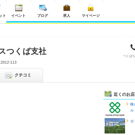
ット
イベント
ブログ
求人
マイページ
スつくば支社
つくば
012-113
クチコミ
近くのお店
株
ル
ゼ