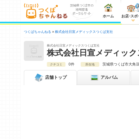
ホーム
お店
・
スポ
つくばちゃんねる
株式会社日宣メディックスつくば支社
株式会社日宣メディックスつくば支社
株式会社日宣メディック
0件
茨城県
つくば市大角豆2
クチコミ
所在地
店舗
トップ
アルバム