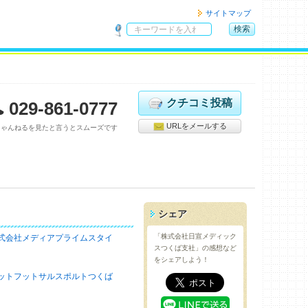
サイトマップ
検索
サ
イ
ト
内
検
クチコミ投稿
029-861-0777
索
URLをメールする
ちゃんねるを見たと言うとスムーズです
シェア
「株式会社日宣メディック
式会社メディアプライムスタイ
スつくば支社」の感想など
をシェアしよう！
ットフットサルスポルトつくば