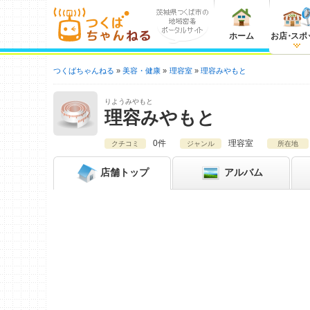
ホーム
お店
・
スポ
つくばちゃんねる
美容・健康
理容室
理容みやもと
りようみやもと
理容みやもと
0件
理容室
クチコミ
ジャンル
所在地
店舗
トップ
アルバム