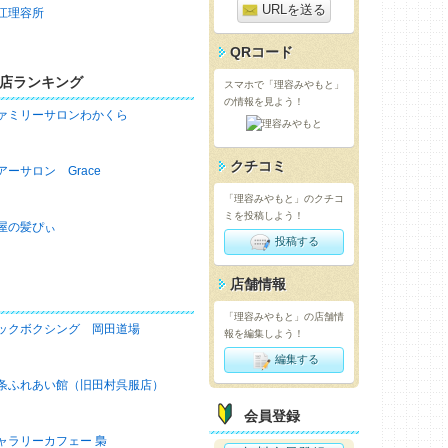
URLを送る
江理容所
QRコード
店ランキング
スマホで「理容みやもと」
の情報を見よう！
ァミリーサロンわかくら
クチコミ
アーサロン Grace
「理容みやもと」のクチコ
ミを投稿しよう！
屋の髪ぴぃ
投稿する
店舗情報
「理容みやもと」の店舗情
ックボクシング 岡田道場
報を編集しよう！
編集する
条ふれあい館（旧田村呉服店）
会員登録
ャラリーカフェー 梟