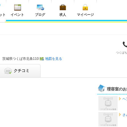
ット
イベント
ブログ
求人
マイページ
つくば
茨城県
つくば市北条110
地図を見る
クチコミ
理容室のお
ヘ
さ