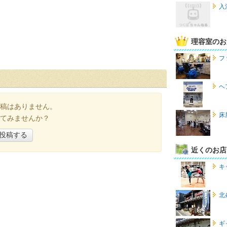
入
理容室のお
フ
ヘ
稿はありません。
床
てみませんか？
投稿する
近くのお店
キ
北
ギ