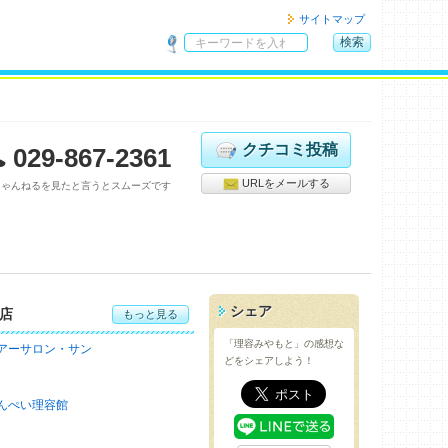
サイトマップ
検索
サ
イ
ト
内
検
クチコミ投稿
029-867-2361
索
URLをメールする
ちゃんねるを見たと言うとスムーズです
シェア
店
もっと見る
「理容みやもと」の感想な
アーサロン・サン
どをシェアしよう！
んぺい理容館