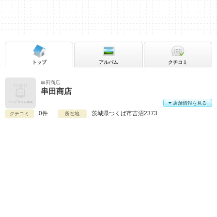
トップ
アルバム
クチコミ
串田商店
串田商店
店舗情報を見る
0件
茨城県
つくば市吉沼2373
クチコミ
所在地