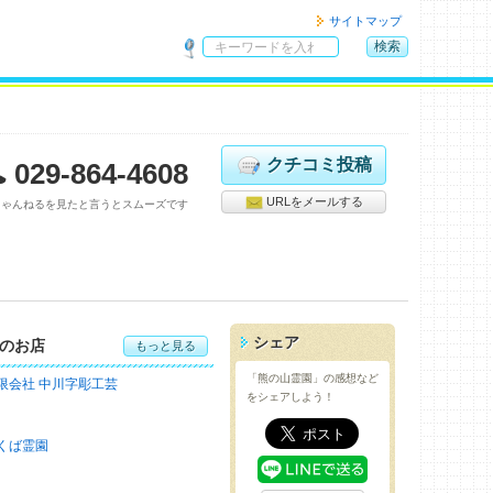
サイトマップ
検索
サ
イ
ト
内
検
クチコミ投稿
029-864-4608
索
URLをメールする
ちゃんねるを見たと言うとスムーズです
シェア
のお店
もっと見る
「熊の山霊園」の感想など
限会社 中川字彫工芸
をシェアしよう！
くば霊園