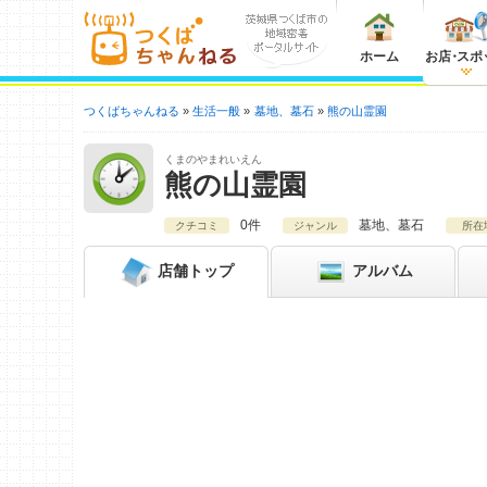
ホーム
お店
・
スポ
つくばちゃんねる
生活一般
墓地、墓石
熊の山霊園
くまのやまれいえん
熊の山霊園
0件
墓地、墓石
クチコミ
ジャンル
所在
店舗
トップ
アルバム