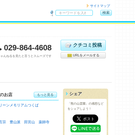
サイトマップ
検索
サ
イ
ト
内
検
クチコミ投稿
029-864-4608
索
URLをメールする
ちゃんねるを見たと言うとスムーズです
シェア
のお店
もっと見る
「熊の山霊園」の感想など
リーンメモリアムつくば
をシェアしよう！
言宗 豊山派 田宮山 薬師寺