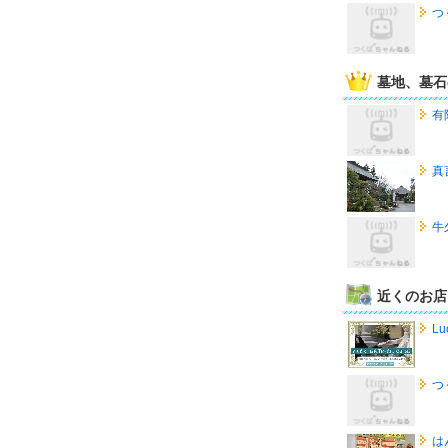
つ
墓地、墓石
有
真
牛
近くのお店
Lu
つ
は