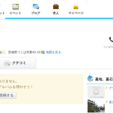
ット
イベント
ブログ
求人
マイページ
つくば
茨城県
つくば市要42-10
地図を見る
地
クチコミ
墓地、墓石
ありません。
アルバムを増やそう！
グ
投稿する
真