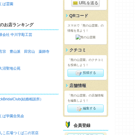
URLを送る
くば霊園
QRコード
のお店ランキング
スマホで「熊の山霊園」の
情報を見よう！
限会社 中川字彫工芸
クチコミ
言宗 豊山派 田宮山 薬師寺
「熊の山霊園」のクチコミ
を投稿しよう！
久沼聖地公苑
投稿する
店舗情報
「熊の山霊園」の店舗情報
ckBridalClub(結婚相談所）
を編集しよう！
編集する
くば学園合気会
会員登録
んこ広場つくば二の宮店