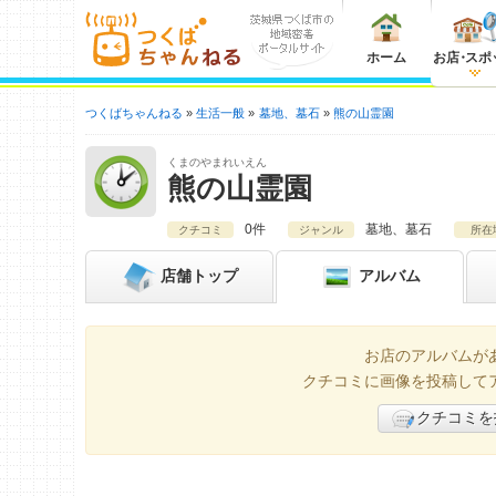
ホーム
お店
・
スポ
つくばちゃんねる
生活一般
墓地、墓石
熊の山霊園
くまのやまれいえん
熊の山霊園
0件
墓地、墓石
クチコミ
ジャンル
所在
店舗
トップ
アルバム
お店のアルバムが
クチコミに画像を投稿して
クチコミを