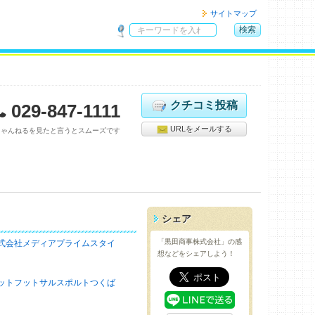
サイトマップ
検索
サ
イ
ト
内
検
クチコミ投稿
029-847-1111
索
URLをメールする
ちゃんねるを見たと言うとスムーズです
シェア
「黒田商事株式会社」の感
式会社メディアプライムスタイ
想などをシェアしよう！
ットフットサルスポルトつくば