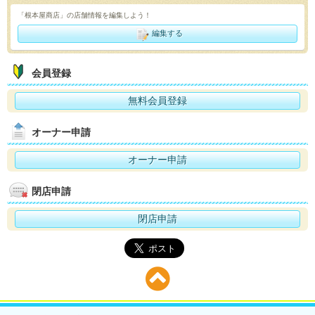
「根本屋商店」の店舗情報を編集しよう！
編集する
会員登録
無料会員登録
オーナー申請
オーナー申請
閉店申請
閉店申請