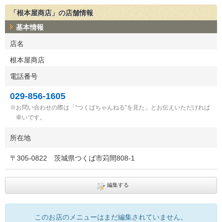
「根本屋商店」の店舗情報
基本情報
店名
根本屋商店
電話番号
029-856-1605
お問い合わせの際は「“つくばちゃんねる”を見た」とお伝えいただければ
幸いです。
所在地
〒
305-0822
茨城県つくば市苅間808-1
編集する
このお店のメニューはまだ編集されていません。