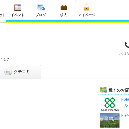
ット
イベント
ブログ
求人
マイページ
つくば
-1-7
クチコミ
近くのお店
株
ル
ゼ