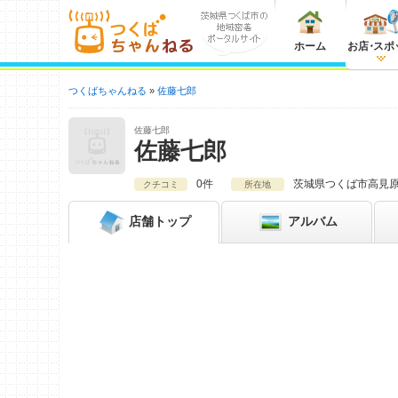
ホーム
お店
・
スポ
つくばちゃんねる
佐藤七郎
佐藤七郎
佐藤七郎
0件
茨城県
つくば市高見原4
クチコミ
所在地
店舗
トップ
アルバム