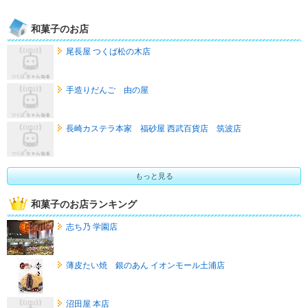
和菓子のお店
尾長屋 つくば松の木店
手造りだんご 由の屋
長崎カステラ本家 福砂屋 西武百貨店 筑波店
もっと見る
和菓子のお店ランキング
志ち乃 学園店
薄皮たい焼 銀のあん イオンモール土浦店
沼田屋 本店