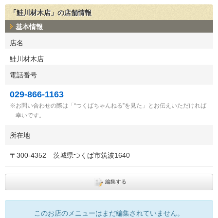
「鮭川材木店」の店舗情報
基本情報
店名
鮭川材木店
電話番号
029-866-1163
お問い合わせの際は「“つくばちゃんねる”を見た」とお伝えいただければ
幸いです。
所在地
〒
300-4352
茨城県つくば市筑波1640
編集する
このお店のメニューはまだ編集されていません。