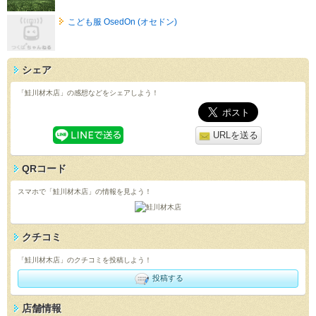
こども服 OsedOn (オセドン)
シェア
「鮭川材木店」の感想などをシェアしよう！
URLを送る
QRコード
スマホで「鮭川材木店」の情報を見よう！
クチコミ
「鮭川材木店」のクチコミを投稿しよう！
投稿する
店舗情報