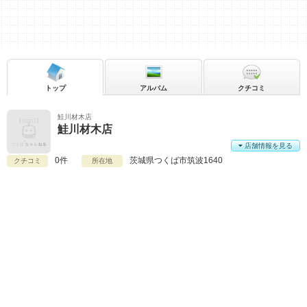
トップ
アルバム
クチコミ
鮭川材木店
鮭川材木店
店舗情報を見る
0件
茨城県
つくば市筑波1640
クチコミ
所在地