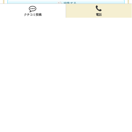
編集する
クチコミ投稿
電話
会員登録
無料会員登録
オーナー申請
オーナー申請
閉店申請
閉店申請
ホームに戻ってお店を探す