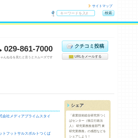
サイトマップ
検索
サ
イ
ト
内
検
クチコミ投稿
029-861-7000
索
URLをメールする
ちゃんねるを見たと言うとスムーズです
シェア
「産業技術総合研究所つく
式会社メディアプライムスタイ
ばセンター（独立行政法
人） 研究業務推進部門 東
研究業務推」の感想などを
ットフットサルスポルトつくば
シェアしよう！