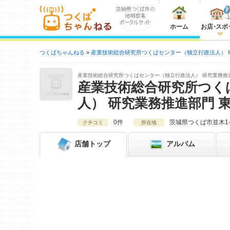
ホーム
お店
・
スポ
つくばちゃんねる
産業技術総合研究所つくばセンター（独立行政法人） 
産業技術総合研究所つくばセンター（独立行政法人） 研究業務推
産業技術総合研究所つく
人） 研究業務推進部門 
0件
茨城県
つくば市並木1-
クチコミ
所在地
店舗
トップ
アルバム