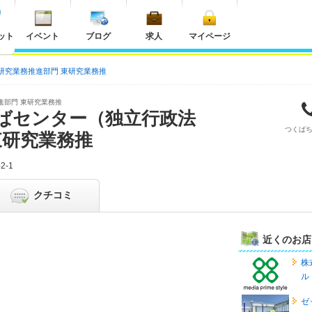
ット
イベント
ブログ
求人
マイページ
研究業務推進部門 東研究業務推
進部門 東研究業務推
ばセンター（独立行政法
つくば
東研究業務推
2-1
クチコミ
近くのお店
株
ル
ゼ