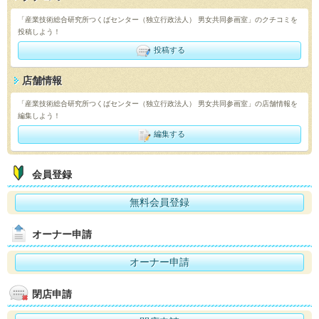
「産業技術総合研究所つくばセンター（独立行政法人） 男女共同参画室」のクチコミを
投稿しよう！
投稿する
店舗情報
「産業技術総合研究所つくばセンター（独立行政法人） 男女共同参画室」の店舗情報を
編集しよう！
編集する
会員登録
無料会員登録
オーナー申請
オーナー申請
閉店申請