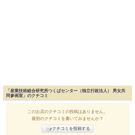
「産業技術総合研究所つくばセンター（独立行政法人） 男女共
同参画室」のクチコミ
このお店のクチコミの投稿はありません。
最初のクチコミを書いてみませんか？
クチコミを投稿する