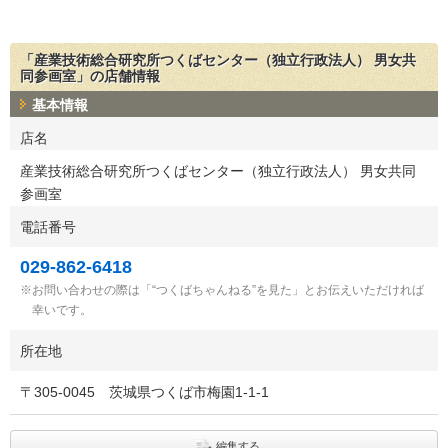
「産業技術総合研究所つくばセンター（独立行政法人） 男女共
同参画室」の店舗情報
基本情報
店名
産業技術総合研究所つくばセンター（独立行政法人） 男女共同
参画室
電話番号
029-862-6418
お問い合わせの際は「“つくばちゃんねる”を見た」とお伝えいただければ
幸いです。
所在地
〒
305-0045
茨城県つくば市梅園1-1-1
編集する