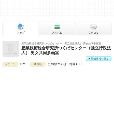
トップ
アルバム
クチコミ
産業技術総合研究所つくばセンター（独立行政法人） 男女共同参画室
産業技術総合研究所つくばセンター（独立行政法
人） 男女共同参画室
店舗情報を見る
0件
茨城県
つくば市梅園1-1-1
クチコミ
所在地