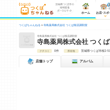
ホーム
お店
・
スポ
つくばちゃんねる
寺島薬局株式会社 つくば桜店調剤室
寺島薬局株式会社 つくば桜店調剤室
寺島薬局株式会社 つく
0件
茨城県
つくば市桜2-51
クチコミ
所在地
店舗
トップ
アルバム