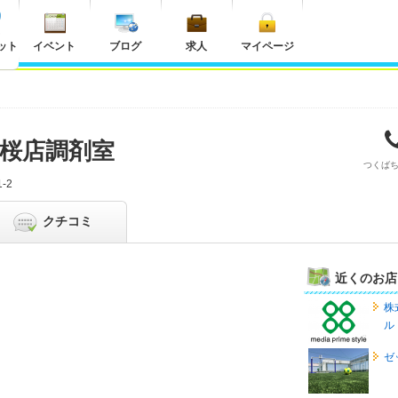
ット
イベント
ブログ
求人
マイページ
ば桜店調剤室
つくば
-2
クチコミ
近くのお店
株
ル
ゼ