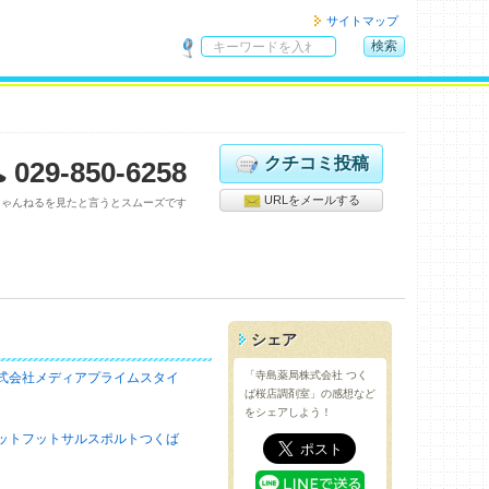
サイトマップ
検索
サ
イ
ト
内
検
クチコミ投稿
029-850-6258
索
URLをメールする
ちゃんねるを見たと言うとスムーズです
シェア
「寺島薬局株式会社 つく
式会社メディアプライムスタイ
ば桜店調剤室」の感想など
をシェアしよう！
ットフットサルスポルトつくば