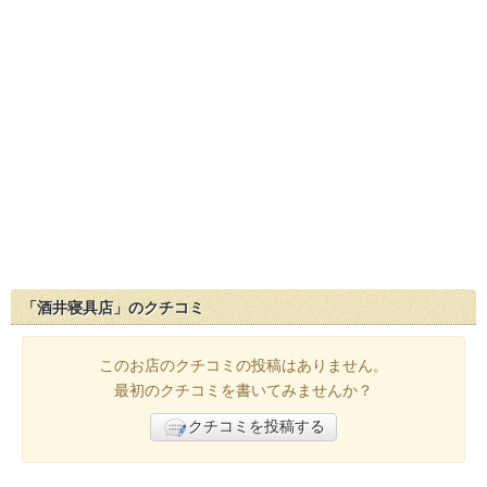
「酒井寝具店」のクチコミ
このお店のクチコミの投稿はありません。
最初のクチコミを書いてみませんか？
クチコミを投稿する