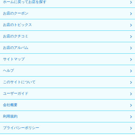
ホームに戻ってお店を探す
お店のクーポン
お店のトピックス
お店のクチコミ
お店のアルバム
サイトマップ
ヘルプ
このサイトについて
ユーザーガイド
会社概要
利用規約
プライバシーポリシー