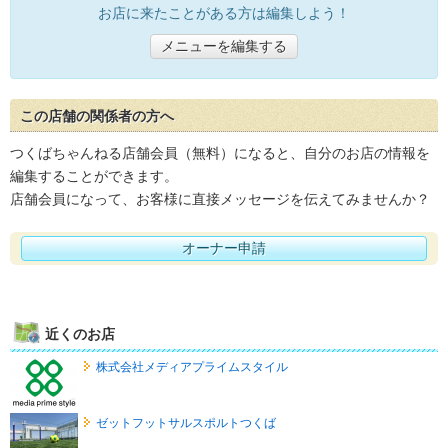
お店に来たことがある方は編集しよう！
メニューを編集する
この店舗の関係者の方へ
つくばちゃんねる店舗会員（無料）になると、自分のお店の情報を
編集することができます。
店舗会員になって、お客様に直接メッセージを伝えてみませんか？
オーナー申請
近くのお店
株式会社メディアプライムスタイル
ゼットフットサルスポルトつくば