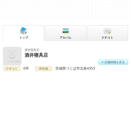
トップ
アルバム
クチコミ
酒井寝具店
酒井寝具店
店舗情報を見る
0件
茨城県
つくば市北条4353
クチコミ
所在地