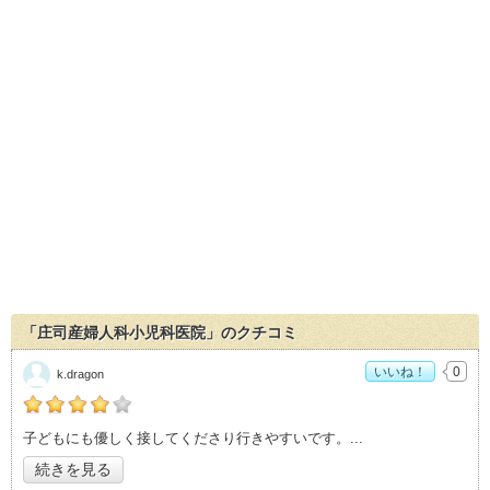
「庄司産婦人科小児科医院」のクチコミ
いいね！
0
k.dragon
の「庄司産婦人科小児科医院」おすすめ度：
4
子どもにも優しく接してくださり行きやすいです。
続きを見る