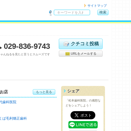
サイトマップ
検索
サ
イ
ト
内
検
クチコミ投稿
029-836-9743
索
URLをメールする
ちゃんねるを見たと言うとスムーズです
シェア
お店
もっと見る
「松本歯科医院」の感想な
代歯科医院
どをシェアしよう！
くば毛利矯正歯科