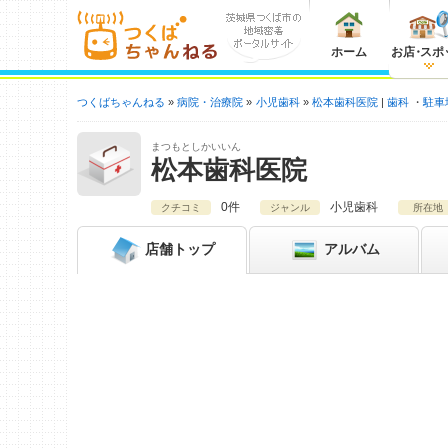
ホーム
お店
・
スポ
つくばちゃんねる
病院・治療院
小児歯科
松本歯科医院
歯科
駐車
まつもとしかいいん
松本歯科医院
0件
小児歯科
クチコミ
ジャンル
所在地
店舗
トップ
アルバム