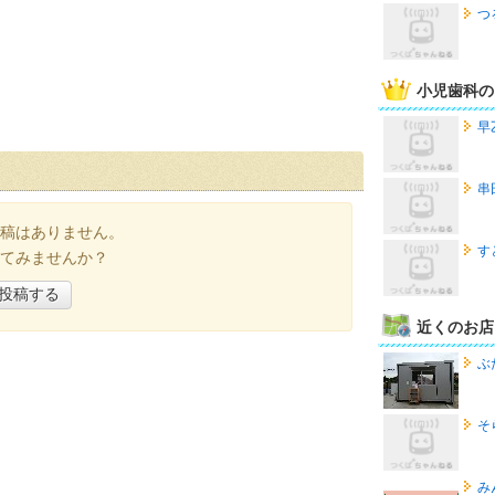
つ
小児歯科の
早
串
稿はありません。
す
てみませんか？
投稿する
近くのお店
ぶ
そ
み