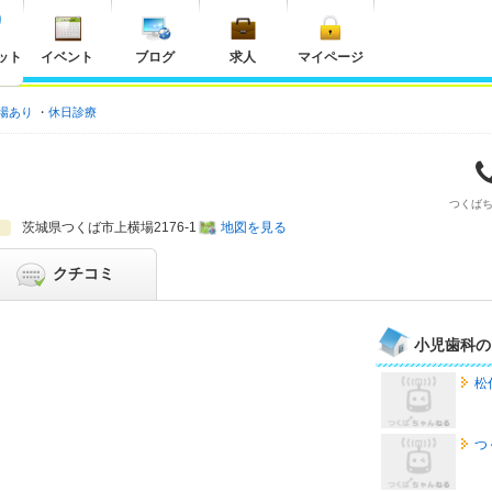
ット
イベント
ブログ
求人
マイページ
場あり
休日診療
つくば
茨城県
つくば市上横場2176-1
地図を見る
クチコミ
小児歯科の
松
つ