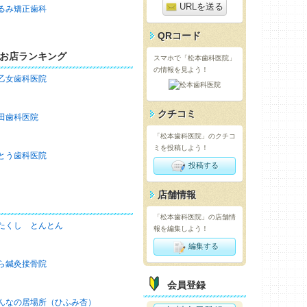
URLを送る
るみ矯正歯科
QRコード
お店ランキング
スマホで「松本歯科医院」
の情報を見よう！
乙女歯科医院
クチコミ
田歯科医院
「松本歯科医院」のクチコ
ミを投稿しよう！
とう歯科医院
投稿する
店舗情報
「松本歯科医院」の店舗情
たくし とんとん
報を編集しよう！
編集する
ら鍼灸接骨院
会員登録
んなの居場所（ひふみ杏）