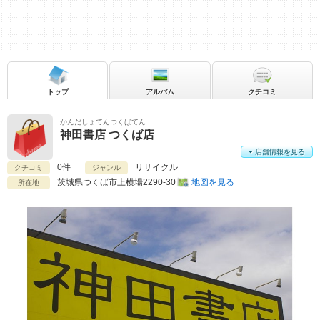
トップ
アルバム
クチコミ
かんだしょてんつくばてん
神田書店 つくば店
店舗情報を見る
0件
リサイクル
クチコミ
ジャンル
茨城県
つくば市上横場2290-30
地図を見る
所在地