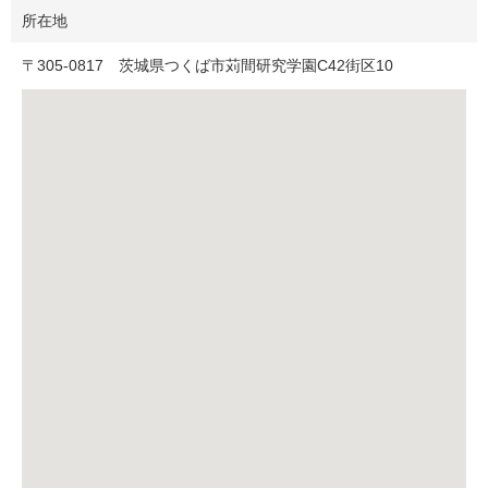
所在地
〒
305-0817
茨城県つくば市苅間研究学園C42街区10