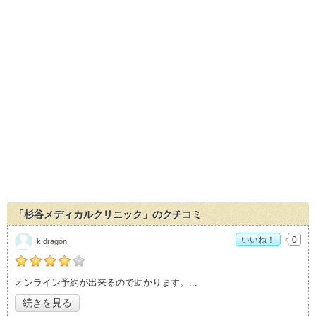
「杉谷メディカルクリニック」のクチコミ
いいね！
0
k.dragon
の「杉谷メディカルクリニック」おすすめ度：
4
オンライン予約が出来るので助かります。
続きを見る