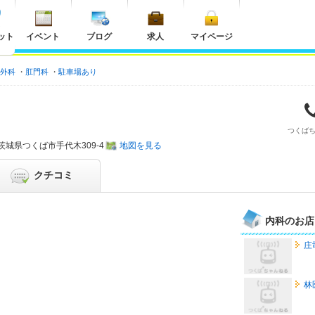
ット
イベント
ブログ
求人
マイページ
外科
肛門科
駐車場あり
つくば
茨城県
つくば市手代木309-4
地図を見る
クチコミ
内科のお店
庄
林