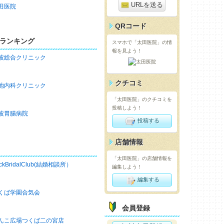
URLを送る
田医院
QRコード
ランキング
スマホで「太田医院」の情
報を見よう！
波総合クリニック
クチコミ
池内科クリニック
「太田医院」のクチコミを
投稿しよう！
波胃腸病院
投稿する
店舗情報
「太田医院」の店舗情報を
ckBridalClub(結婚相談所）
編集しよう！
編集する
くば学園合気会
会員登録
んこ広場つくば二の宮店