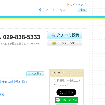
サイトマップ
検索
サ
イ
ト
内
検
クチコミ投稿
029-838-5333
索
URLをメールする
ちゃんねるを見たと言うとスムーズです
シェア
もっと見る
「太田医院」の感想などを
司産婦人科小児科医院
シェアしよう！
医院