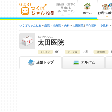
ホーム
お店
・
スポ
つくばちゃんねる
病院・治療院
内科
太田医院
消化器科
小児科
おおたいいん
太田医院
0件
内科
クチコミ
ジャンル
所在地
店舗
トップ
アルバム