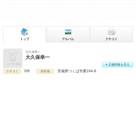
トップ
アルバム
クチコミ
大久保幸一
大久保幸一
店舗情報を見る
0件
茨城県
つくば市要244-8
クチコミ
所在地