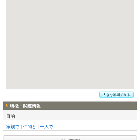
大きな地図で見る
特徴・関連情報
目的
家族で
仲間と
一人で