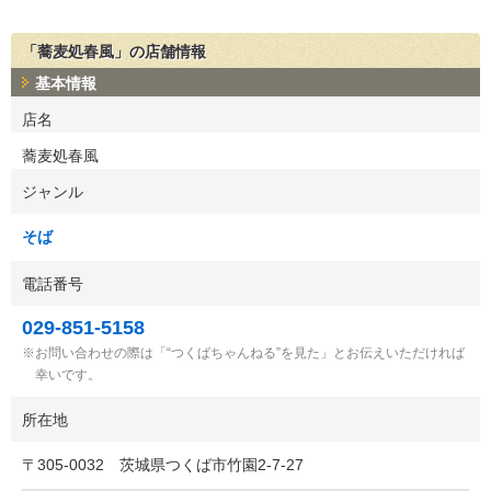
「蕎麦処春風」の店舗情報
基本情報
店名
蕎麦処春風
ジャンル
そば
電話番号
029-851-5158
お問い合わせの際は「“つくばちゃんねる”を見た」とお伝えいただければ
幸いです。
所在地
〒
305-0032
茨城県つくば市竹園2-7-27