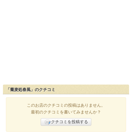
「蕎麦処春風」のクチコミ
このお店のクチコミの投稿はありません。
最初のクチコミを書いてみませんか？
クチコミを投稿する