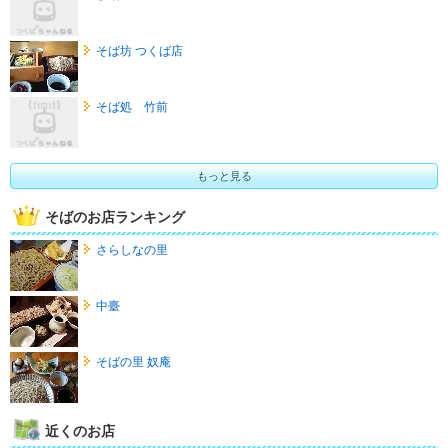
そば坊 つくば店
そば処 竹前
もっと見る
そばのお店ランキング
さらしなの里
中臺
そばの里 奴庵
近くのお店