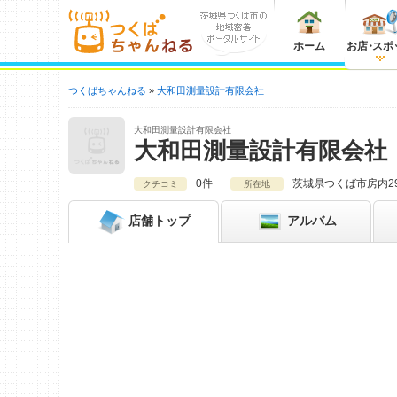
ホーム
お店
・
スポ
つくばちゃんねる
大和田測量設計有限会社
大和田測量設計有限会社
大和田測量設計有限会社
0件
茨城県
つくば市房内2
クチコミ
所在地
店舗
トップ
アルバム