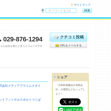
サイトマップ
検索
サ
イ
ト
内
検
クチコミ投稿
029-876-1294
索
URLをメールする
ちゃんねるを見たと言うとスムーズです
シェア
「大和田測量設計有限会
式会社メディアプライムスタイ
社」の感想などをシェアし
よう！
ットフットサルスポルトつくば