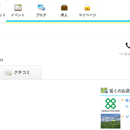
ット
イベント
ブログ
求人
マイページ
つくば
94
クチコミ
近くのお店
株
ル
ゼ