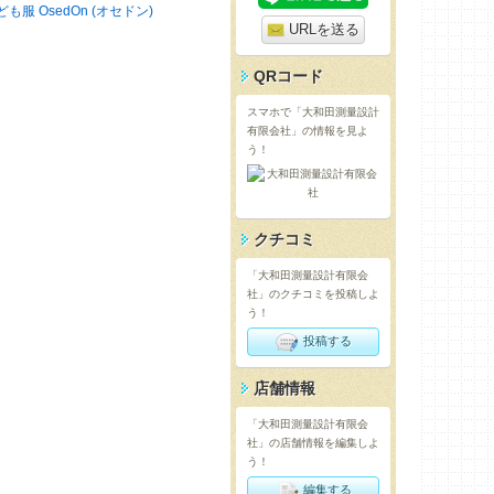
ども服 OsedOn (オセドン)
URLを送る
QRコード
スマホで「大和田測量設計
有限会社」の情報を見よ
う！
クチコミ
「大和田測量設計有限会
社」のクチコミを投稿しよ
う！
投稿する
店舗情報
「大和田測量設計有限会
社」の店舗情報を編集しよ
う！
編集する