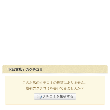
「沢辺支店」のクチコミ
このお店のクチコミの投稿はありません。
最初のクチコミを書いてみませんか？
クチコミを投稿する