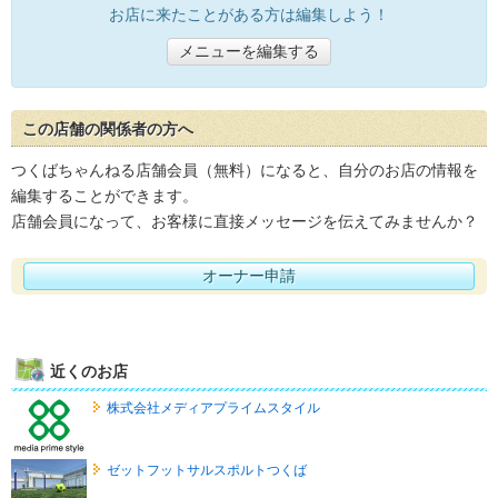
お店に来たことがある方は編集しよう！
メニューを編集する
この店舗の関係者の方へ
つくばちゃんねる店舗会員（無料）になると、自分のお店の情報を
編集することができます。
店舗会員になって、お客様に直接メッセージを伝えてみませんか？
オーナー申請
近くのお店
株式会社メディアプライムスタイル
ゼットフットサルスポルトつくば