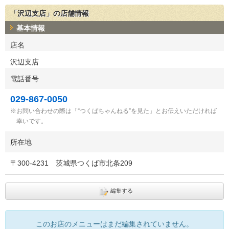
「沢辺支店」の店舗情報
基本情報
店名
沢辺支店
電話番号
029-867-0050
お問い合わせの際は「“つくばちゃんねる”を見た」とお伝えいただければ
幸いです。
所在地
〒
300-4231
茨城県つくば市北条209
編集する
このお店のメニューはまだ編集されていません。