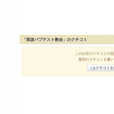
「筑波バプテスト教会」のクチコミ
このお店のクチコミの投
最初のクチコミを書い
クチコミを