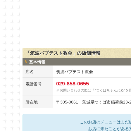
「筑波バプテスト教会」の店舗情報
基本情報
店名
筑波バプテスト教会
029-858-0655
電話番号
お問い合わせの際は「“つくばちゃんねる”を
所在地
〒
305-0061
茨城県つくば市稲荷前23-
このお店のメニューはまだ
お店に来たことがある