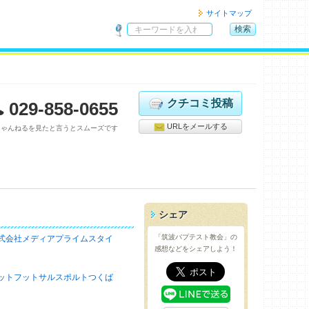
サイトマップ
検索
サ
イ
ト
内
検
クチコミ投稿
029-858-0655
索
URLをメールする
ちゃんねるを見たと言うとスムーズです
シェア
「筑波バプテスト教会」の
式会社メディアプライムスタイ
感想などをシェアしよう！
ットフットサルスポルトつくば