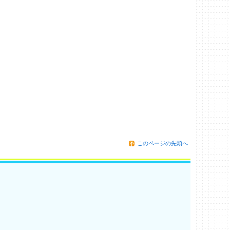
このページの先頭へ