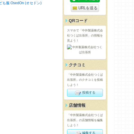
ども服 OsedOn (オセドン)
URLを送る
QRコード
スマホで「中外製薬株式会
社つくば出張所」の情報を
見よう！
クチコミ
「中外製薬株式会社つくば
出張所」のクチコミを投稿
しよう！
投稿する
店舗情報
「中外製薬株式会社つくば
出張所」の店舗情報を編集
しよう！
編集する