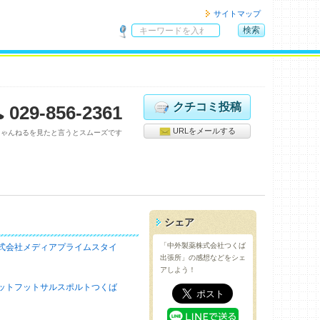
サイトマップ
検索
サ
イ
ト
内
検
クチコミ投稿
029-856-2361
索
URLをメールする
ちゃんねるを見たと言うとスムーズです
シェア
「中外製薬株式会社つくば
式会社メディアプライムスタイ
出張所」の感想などをシェ
アしよう！
ットフットサルスポルトつくば