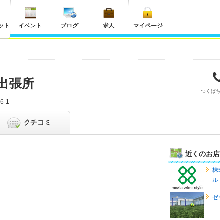
ット
イベント
ブログ
求人
マイページ
出張所
つくば
6-1
クチコミ
近くのお店
株
ル
ゼ