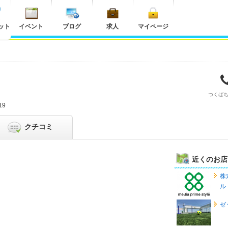
ット
イベント
ブログ
求人
マイページ
つくば
19
クチコミ
近くのお店
株
ル
ゼ