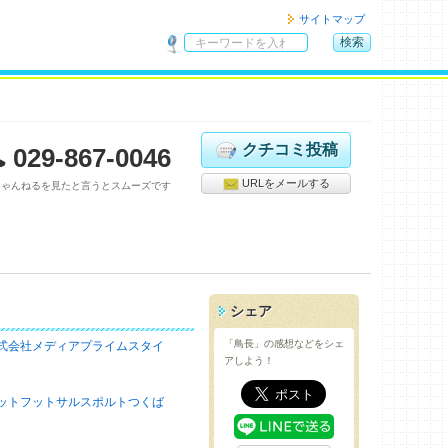
サイトマップ
検索
サ
イ
ト
内
検
クチコミ投稿
029-867-0046
索
URLをメールする
ちゃんねるを見たと言うとスムーズです
シェア
「鳥長」の感想などをシェ
式会社メディアプライムスタイ
アしよう！
ットフットサルスポルトつくば