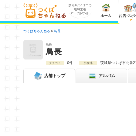
ホーム
お店
・
スポ
つくばちゃんねる
鳥長
鳥長
鳥長
0件
茨城県
つくば市北条2
クチコミ
所在地
店舗
トップ
アルバム