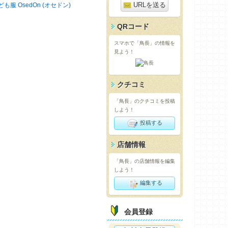
URLを送る
ども服 OsedOn (オセドン)
QRコード
スマホで「鳥長」の情報を
見よう！
クチコミ
「鳥長」のクチコミを投稿
しよう！
投稿する
店舗情報
「鳥長」の店舗情報を編集
しよう！
編集する
会員登録