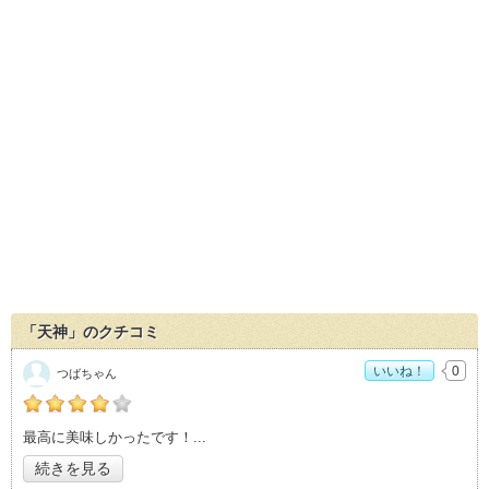
「天神」のクチコミ
いいね！
0
つばちゃん
の「天神」おすすめ度：
4
最高に美味しかったです！
続きを見る