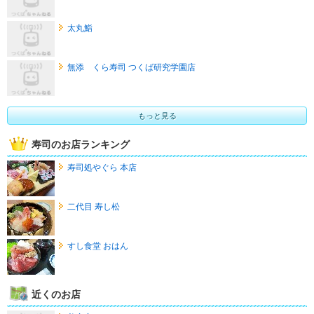
太丸鮨
無添 くら寿司 つくば研究学園店
もっと見る
寿司のお店ランキング
寿司処やぐら 本店
二代目 寿し松
すし食堂 おはん
近くのお店