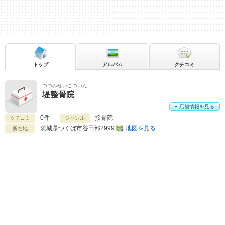
トップ
アルバム
クチコミ
つつみせいこついん
堤整骨院
店舗情報を見る
0件
接骨院
クチコミ
ジャンル
茨城県
つくば市谷田部2999
地図を見る
所在地