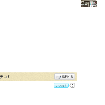
クチコミ
投稿する
いいね！
0
店」おすすめ度：
4