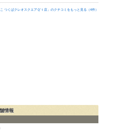
こ つくばクレオスクエアＱ’ｔ店」の
クチコミをもっと見る（4件）
店舗情報
店