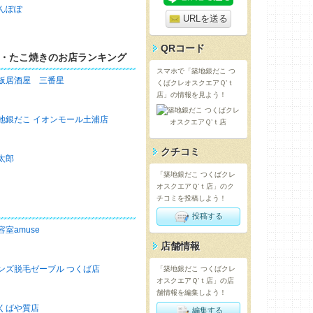
んぽぽ
URLを送る
QRコード
・たこ焼きのお店ランキング
スマホで「築地銀だこ つ
板居酒屋 三番星
くばクレオスクエアＱ’ｔ
店」の情報を見よう！
地銀だこ イオンモール土浦店
クチコミ
太郎
「築地銀だこ つくばクレ
オスクエアＱ’ｔ店」のク
チコミを投稿しよう！
投稿する
容室amuse
店舗情報
ンズ脱毛ゼーブル つくば店
「築地銀だこ つくばクレ
オスクエアＱ’ｔ店」の店
舗情報を編集しよう！
くばや質店
編集する