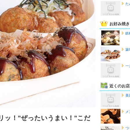
た
お好み焼き
鉄
築
一
近くのお店
美
メ
リッ！”ぜったいうまい！”こだ
つ