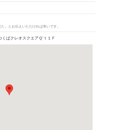
見た」とお伝えいただければ幸いです。
つくばクレオスクエアＱ’ｔ１Ｆ