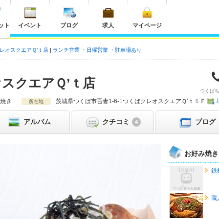
ット
イベント
ブログ
求人
マイページ
レオスクエアＱ’ｔ店
ランチ営業
日曜営業
駐車場あり
スクエアＱ’ｔ店
つくば
焼き
茨城県
つくば市吾妻1-6-1つくばクレオスクエアＱ’ｔ１Ｆ
所在地
アルバム
クチコミ
ブログ
4
お好み焼き
鉄
蔵