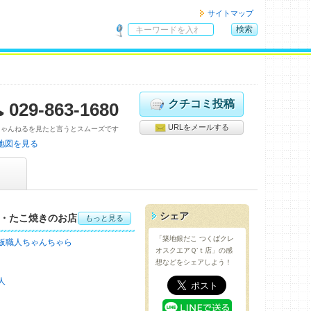
サイトマップ
検索
サ
イ
ト
内
検
クチコミ投稿
029-863-1680
索
URLをメールする
ちゃんねるを見たと言うとスムーズです
地図を見る
シェア
・たこ焼きのお店
もっと見る
「築地銀だこ つくばクレ
板職人ちゃんちゃら
オスクエアＱ’ｔ店」の感
想などをシェアしよう！
人