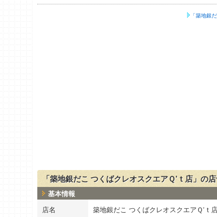
「築地銀だ
「築地銀だこ つくばクレオスクエアＱ’ｔ店」の
基本情報
店名
築地銀だこ つくばクレオスクエアＱ’ｔ