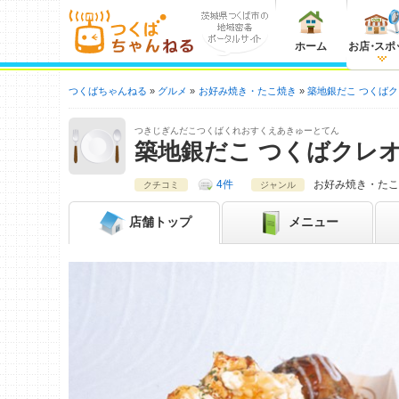
ホーム
お店
・
スポ
つくばちゃんねる
グルメ
お好み焼き・たこ焼き
築地銀だこ つくばク
つきじぎんだこつくばくれおすくえあきゅーとてん
築地銀だこ つくばクレオ
4件
お好み焼き・たこ
クチコミ
ジャンル
店舗
トップ
メニュー