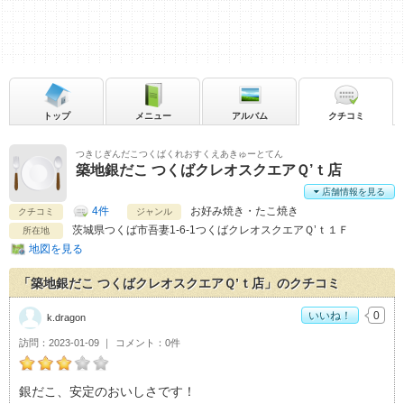
トップ
メニュー
アルバム
クチコミ
つきじぎんだこつくばくれおすくえあきゅーとてん
築地銀だこ つくばクレオスクエアＱ’ｔ店
店舗情報を見る
4件
お好み焼き・たこ焼き
クチコミ
ジャンル
茨城県
つくば市吾妻1-6-1つくばクレオスクエアＱ’ｔ１Ｆ
所在地
地図を見る
「築地銀だこ つくばクレオスクエアＱ’ｔ店」のクチコミ
いいね！
0
k.dragon
訪問
2023-01-09
コメント
0件
k.dragonの築地銀だこ つくばクレオスクエアＱ’ｔ店おすすめ
銀だこ、安定のおいしさです！