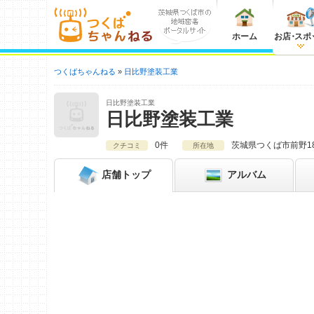
ホーム
お店
・
スポ
つくばちゃんねる
日比野塗装工業
日比野塗装工業
日比野塗装工業
0件
茨城県
つくば市前野183
クチコミ
所在地
店舗
トップ
アルバム