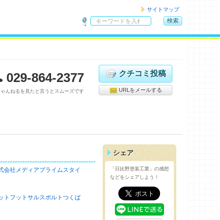
サイトマップ
検索
サ
イ
ト
内
検
クチコミ投稿
029-864-2377
索
URLをメールする
ちゃんねるを見たと言うとスムーズです
シェア
「日比野塗装工業」の感想
式会社メディアプライムスタイ
などをシェアしよう！
ットフットサルスポルトつくば