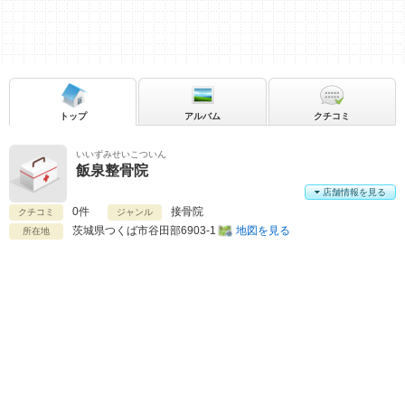
トップ
アルバム
クチコミ
いいずみせいこついん
飯泉整骨院
店舗情報を見る
0件
接骨院
クチコミ
ジャンル
茨城県
つくば市谷田部6903-1
地図を見る
所在地