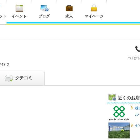
ット
イベント
ブログ
求人
マイページ
つくば
47-2
クチコミ
近くのお店
株
ル
ゼ