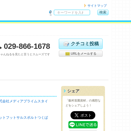
サイトマップ
検索
サ
イ
ト
内
検
クチコミ投稿
029-866-1678
索
URLをメールする
ちゃんねるを見たと言うとスムーズです
シェア
「飯村造園資材」の感想な
式会社メディアプライムスタイ
どをシェアしよう！
ットフットサルスポルトつくば