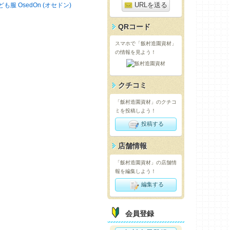
URLを送る
ども服 OsedOn (オセドン)
QRコード
スマホで「飯村造園資材」
の情報を見よう！
クチコミ
「飯村造園資材」のクチコ
ミを投稿しよう！
投稿する
店舗情報
「飯村造園資材」の店舗情
報を編集しよう！
編集する
会員登録