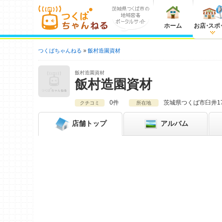
ホーム
お店
・
スポ
つくばちゃんねる
飯村造園資材
飯村造園資材
飯村造園資材
0件
茨城県
つくば市臼井17
クチコミ
所在地
店舗
トップ
アルバム