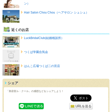
ン）
Hair Salon Chou Chou（ヘアサロン シュシュ）
近くのお店
LuckBridalClub(結婚相談所）
つくば学園合気会
はんこ広場つくば二の宮店
シェア
「美容室ル・クール」の感想などをシェアしよう！
URLを送る