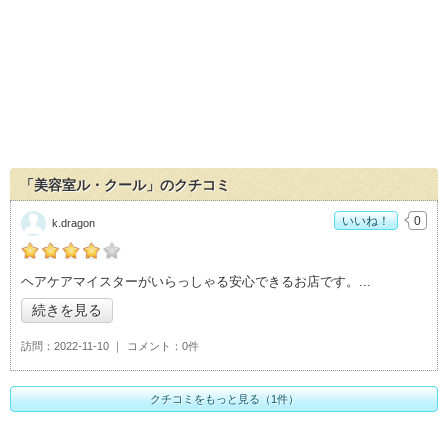
「美容室ル・クール」のクチコミ
いいね！
0
k.dragon
の「美容室ル・クール」おすすめ度：
4
ヘアケアマイスターがいらっしゃる安心できるお店です。
続きを見る
訪問
2022-11-10
コメント
0件
クチコミをもっと見る（1件）