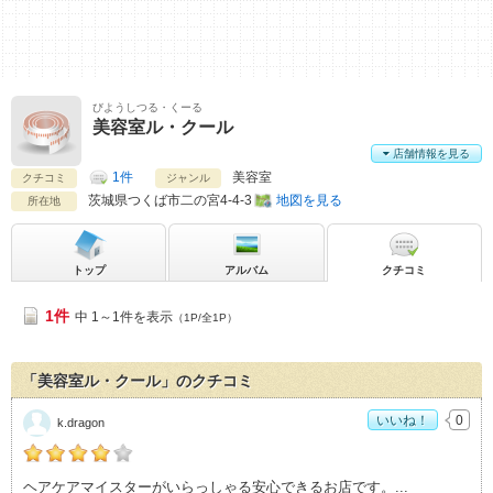
びようしつる・くーる
美容室ル・クール
店舗情報を見る
1件
美容室
クチコミ
ジャンル
茨城県
つくば市二の宮4-4-3
地図を見る
所在地
トップ
アルバム
クチコミ
1件
中 1～1件を表示
（1P/全1P）
「美容室ル・クール」のクチコミ
いいね！
0
k.dragon
k.dragonの「美容室ル・クール>」おすすめ度：
4
ヘアケアマイスターがいらっしゃる安心できるお店です。