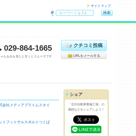
サイトマップ
検索
サ
イ
ト
内
検
クチコミ投稿
029-864-1665
索
URLをメールする
ちゃんねるを見たと言うとスムーズです
シェア
「北沢自動車整備工場」の
式会社メディアプライムスタイ
感想などをシェアしよう！
ットフットサルスポルトつくば