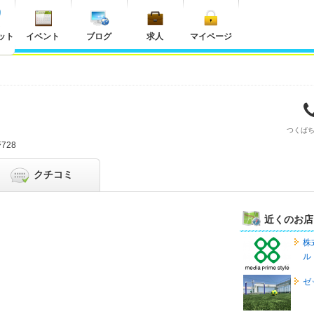
ット
イベント
ブログ
求人
マイページ
つくば
728
クチコミ
近くのお店
株
ル
ゼ