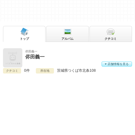
トップ
アルバム
クチコミ
侭田義一
侭田義一
店舗情報を見る
0件
茨城県
つくば市北条108
クチコミ
所在地