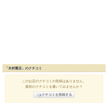
「木村畳店」のクチコミ
このお店のクチコミの投稿はありません。
最初のクチコミを書いてみませんか？
クチコミを投稿する