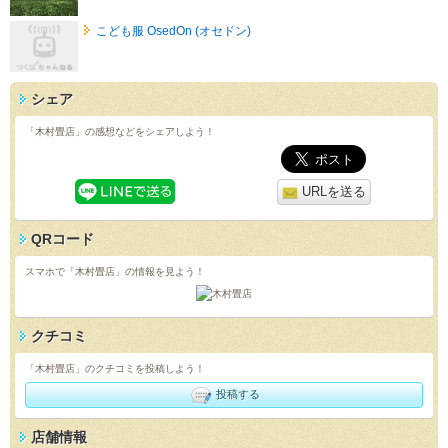
こども服 OsedOn (オセドン)
シェア
「木村畳店」の感想などをシェアしよう！
URLを送る
QRコード
スマホで「木村畳店」の情報を見よう！
クチコミ
「木村畳店」のクチコミを投稿しよう！
投稿する
店舗情報