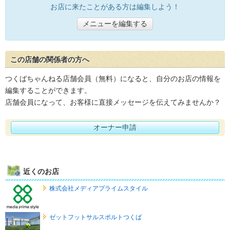
お店に来たことがある方は編集しよう！
メニューを編集する
この店舗の関係者の方へ
つくばちゃんねる店舗会員（無料）になると、自分のお店の情報を
編集することができます。
店舗会員になって、お客様に直接メッセージを伝えてみませんか？
オーナー申請
近くのお店
株式会社メディアプライムスタイル
ゼットフットサルスポルトつくば