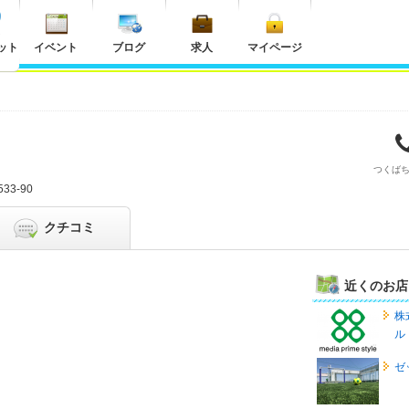
ット
イベント
ブログ
求人
マイページ
つくば
3-90
クチコミ
近くのお店
株
ル
ゼ