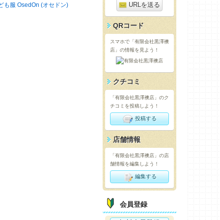
URLを送る
ども服 OsedOn (オセドン)
QRコード
スマホで「有限会社黒澤襖
店」の情報を見よう！
クチコミ
「有限会社黒澤襖店」のク
チコミを投稿しよう！
投稿する
店舗情報
「有限会社黒澤襖店」の店
舗情報を編集しよう！
編集する
会員登録