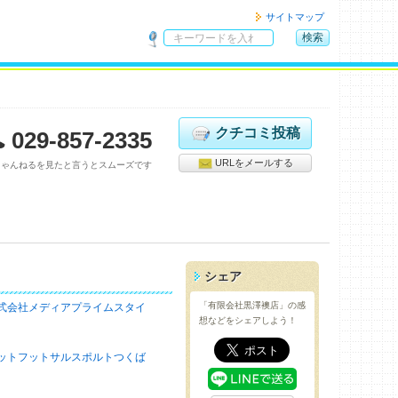
サイトマップ
検索
サ
イ
ト
内
検
クチコミ投稿
029-857-2335
索
URLをメールする
ちゃんねるを見たと言うとスムーズです
シェア
「有限会社黒澤襖店」の感
式会社メディアプライムスタイ
想などをシェアしよう！
ットフットサルスポルトつくば