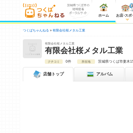
ホーム
お店
・
スポ
つくばちゃんねる
有限会社桜メタル工業
有限会社桜メタル工業
有限会社桜メタル工業
0件
茨城県
つくば市妻木15
クチコミ
所在地
店舗
トップ
アルバム