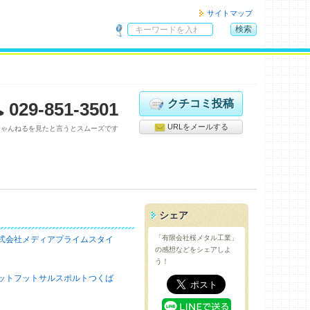
サイトマップ
検索
サ
イ
ト
内
検
クチコミ投稿
029-851-3501
索
URLをメールする
ちゃんねるを見たと言うとスムーズです
シェア
「有限会社桜メタル工業」
式会社メディアプライムスタイ
の感想などをシェアしよ
う！
ットフットサルスポルトつくば