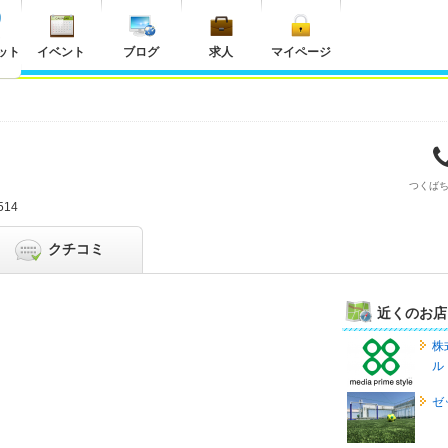
ット
イベント
ブログ
求人
マイページ
つくば
14
クチコミ
近くのお店
株
ル
ゼ