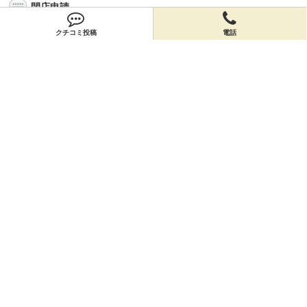
閉店申請
閉店申請
クチコミ投稿
電話
ホームに戻ってお店を探す
お店のクーポン
お店のトピックス
お店のクチコミ
お店のアルバム
サイトマップ
ヘルプ