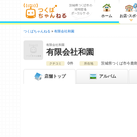
ホーム
お店
・
スポ
つくばちゃんねる
有限会社和園
有限会社和園
有限会社和園
0件
茨城県
つくば市今鹿島4
クチコミ
所在地
店舗
トップ
アルバム