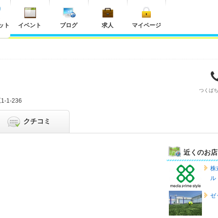
ット
イベント
ブログ
求人
マイページ
つくば
1-236
クチコミ
近くのお店
株
ル
ゼ