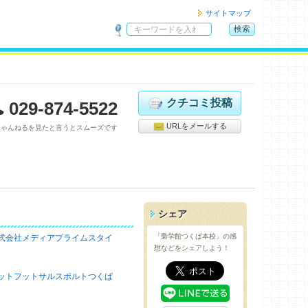
サイトマップ
検索
サ
イ
ト
内
検
クチコミ投稿
029-874-5522
索
URLをメールする
ちゃんねるを見たと言うとスムーズです
シェア
「梟学館つくば本校」の感
式会社メディアプライムスタイ
想などをシェアしよう！
ットフットサルスポルトつくば