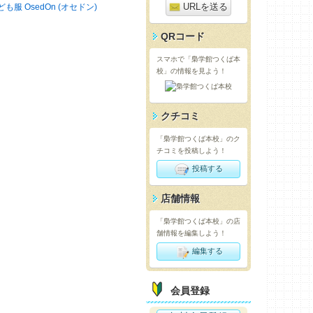
URLを送る
ども服 OsedOn (オセドン)
QRコード
スマホで「梟学館つくば本
校」の情報を見よう！
クチコミ
「梟学館つくば本校」のク
チコミを投稿しよう！
投稿する
店舗情報
「梟学館つくば本校」の店
舗情報を編集しよう！
編集する
会員登録