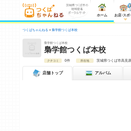
ホーム
お店
・
スポ
つくばちゃんねる
梟学館つくば本校
梟学館つくば本校
梟学館つくば本校
0件
茨城県
つくば市高見原1-
クチコミ
所在地
店舗
トップ
アルバム