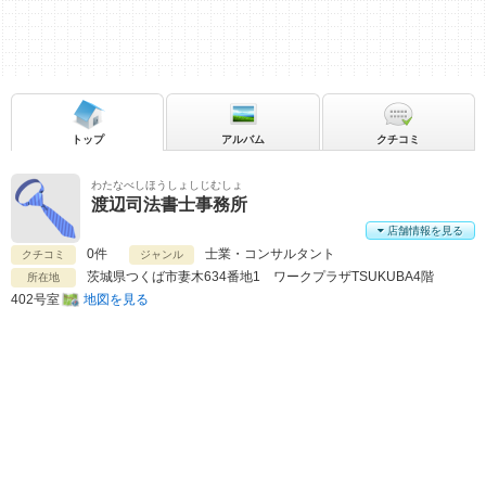
トップ
アルバム
クチコミ
わたなべしほうしょしじむしょ
渡辺司法書士事務所
店舗情報を見る
0件
士業・コンサルタント
クチコミ
ジャンル
茨城県
つくば市妻木634番地1 ワークプラザTSUKUBA4階
所在地
402号室
地図を見る