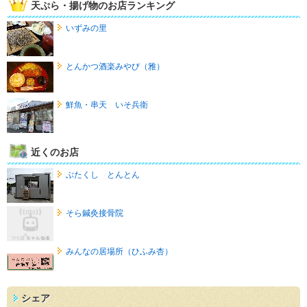
天ぷら・揚げ物のお店ランキング
いずみの里
とんかつ酒楽みやび（雅）
鮮魚・串天 いそ兵衛
近くのお店
ぶたくし とんとん
そら鍼灸接骨院
みんなの居場所（ひふみ杏）
シェア