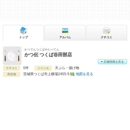
トップ
アルバム
クチコミ
かつでんつくばやたべてん
かつ伝 つくば谷田部店
店舗情報を見る
0件
天ぷら・揚げ物
クチコミ
ジャンル
茨城県
つくば市上横場2455-5
地図を見る
所在地