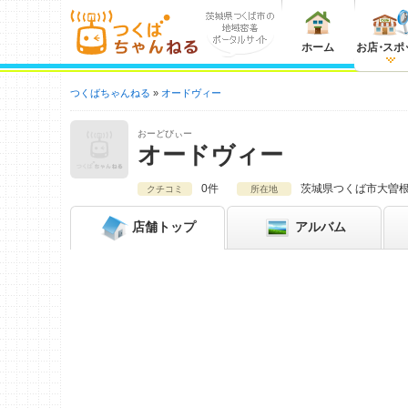
ホーム
お店
・
スポ
つくばちゃんねる
オードヴィー
おーどびぃー
オードヴィー
0件
茨城県
つくば市大曽根3
クチコミ
所在地
店舗
トップ
アルバム