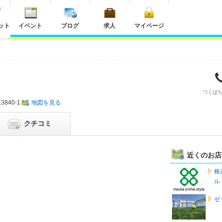
ット
イベント
ブログ
求人
マイページ
つくば
840-1
地図を見る
クチコミ
近くのお店
株
ル
ゼ