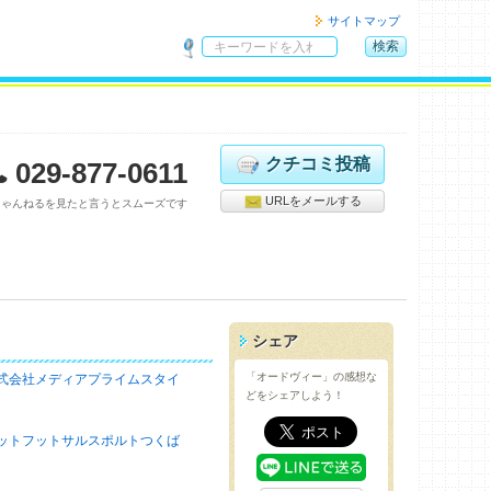
サイトマップ
検索
サ
イ
ト
内
検
クチコミ投稿
029-877-0611
索
URLをメールする
ちゃんねるを見たと言うとスムーズです
シェア
「オードヴィー」の感想な
式会社メディアプライムスタイ
どをシェアしよう！
ットフットサルスポルトつくば