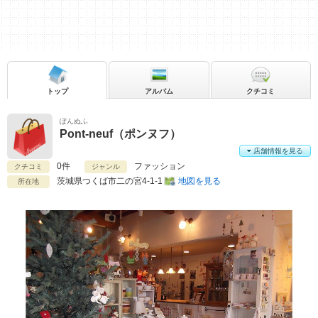
トップ
アルバム
クチコミ
ぽんぬふ
Pont-neuf（ポンヌフ）
店舗情報を見る
0件
ファッション
クチコミ
ジャンル
茨城県
つくば市二の宮4-1-1
地図を見る
所在地