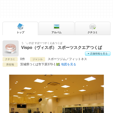
トップ
アルバム
クチコミ
う゛ぃすぽ すぽーつすくえあつくば
Vispo（ヴィスポ） スポーツスクエアつくば
店舗情報を見る
0件
スポーツジム／フィットネス
クチコミ
ジャンル
茨城県
つくば市下原370-1
地図を見る
所在地