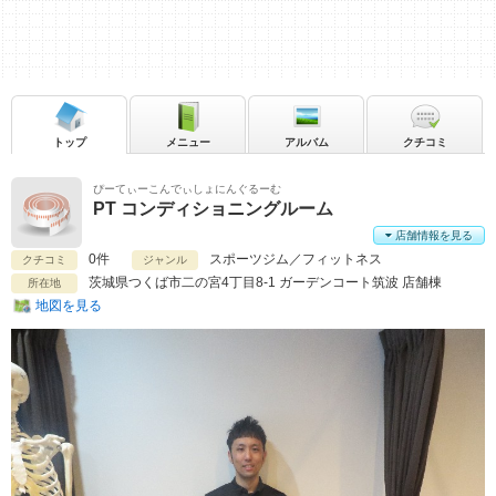
トップ
メニュー
アルバム
クチコミ
ぴーてぃーこんでぃしょにんぐるーむ
PT コンディショニングルーム
店舗情報を見る
0件
スポーツジム／フィットネス
クチコミ
ジャンル
茨城県
つくば市二の宮4丁目8-1 ガーデンコート筑波 店舗棟
所在地
地図を見る